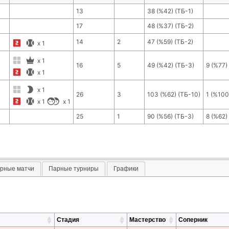
13
38
(
%42
) (ТБ-
1
)
17
48
(
%37
) (ТБ-
2
)
14
2
47
(
%59
) (ТБ-
2
)
x
1
x
1
16
5
49
(
%42
) (ТБ-
3
)
9
(
%77
)
x
1
x
1
26
3
103
(
%62
) (ТБ-
10
)
1
(
%100
x
1
x
1
25
1
90
(
%56
) (ТБ-
3
)
8
(
%62
)
рные матчи
Парные турниры
Графики
Стадия
Мастерство
Соперник