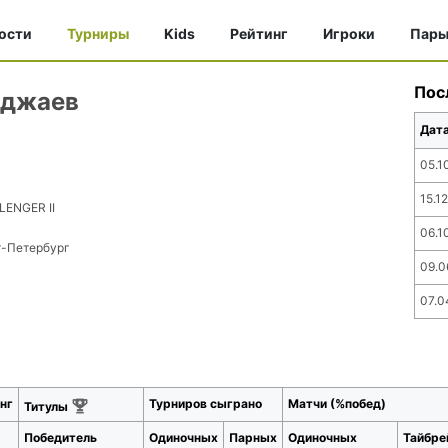
ости
Турниры
Kids
Рейтинг
Игроки
Пар
Пос
оджаев
Дат
05.1
15.1
LENGER II
06.1
т-Петербург
09.0
07.0
нг
Турниров сыграно
Матчи (%побед)
Титулы
Победитель
Одиночных
Парных
Одиночных
Тайбре