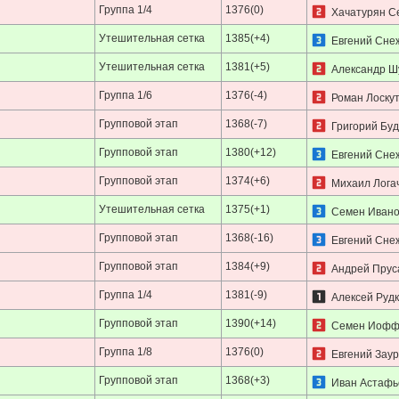
Группа 1/4
1376(0)
Хачатурян С
Утешительная сетка
1385(+4)
Евгений Сне
Утешительная сетка
1381(+5)
Александр Ш
Группа 1/6
1376(-4)
Роман Лоску
Групповой этап
1368(-7)
Григорий Бу
Групповой этап
1380(+12)
Евгений Сне
Групповой этап
1374(+6)
Михаил Лога
Утешительная сетка
1375(+1)
Семен Ивано
Групповой этап
1368(-16)
Евгений Сне
Групповой этап
1384(+9)
Андрей Прус
Группа 1/4
1381(-9)
Алексей Рудк
Групповой этап
1390(+14)
Семен Иофф
Группа 1/8
1376(0)
Евгений Зау
Групповой этап
1368(+3)
Иван Астафь