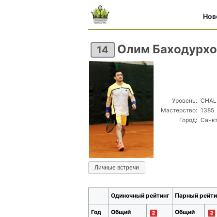
Нов
Олим Баходурх
14
Уровень:
CHAL
Мастерство:
1385
Город:
Санк
Личные встречи
Одиночный рейтинг
Парный рейти
Год
Общий
Общий