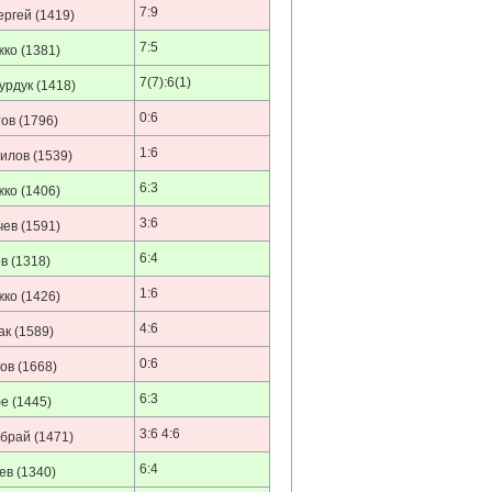
7:9
ергей
(1419)
7:5
жко
(1381)
7(7):6(1)
урдук
(1418)
0:6
тов
(1796)
1:6
дилов
(1539)
6:3
жко
(1406)
3:6
чев
(1591)
6:4
в
(1318)
1:6
жко
(1426)
4:6
ак
(1589)
0:6
ов
(1668)
6:3
е
(1445)
3:6 4:6
рбрай
(1471)
6:4
ев
(1340)