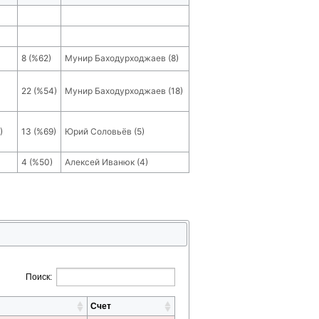
8
(
%62
)
Мунир Баходурходжаев
(
8
)
22
(
%54
)
Мунир Баходурходжаев
(
18
)
)
13
(
%69
)
Юрий Соловьёв
(
5
)
4
(
%50
)
Алексей Иванюк
(
4
)
Поиск:
Счет