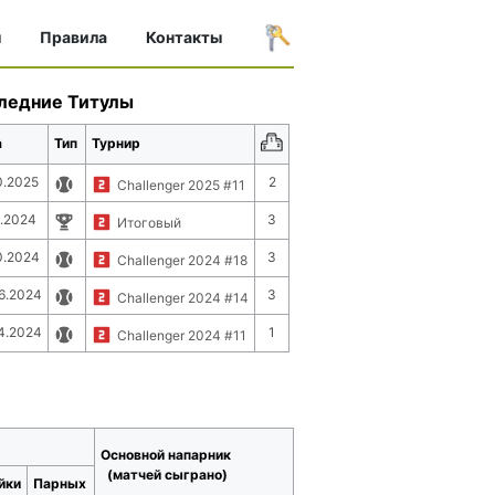
ы
Правила
Контакты
ледние Титулы
а
Тип
Турнир
0.2025
2
Challenger 2025 #11
2.2024
3
Итоговый
0.2024
3
Challenger 2024 #18
6.2024
3
Challenger 2024 #14
4.2024
1
Challenger 2024 #11
Основной напарник
(матчей сыграно)
йки
Парных