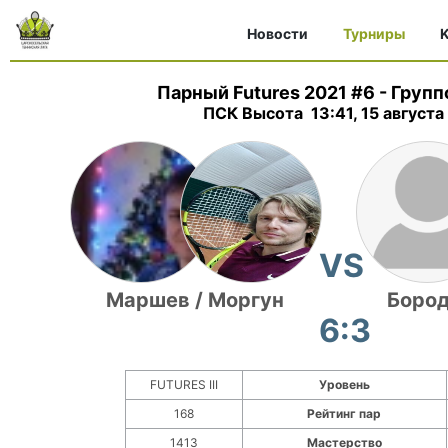
Новости
Турниры
K
Парный Futures 2021 #6
-
Групп
ПСК Высота 13:41, 15 августа
VS
Маршев / Моргун
Бород
6:3
FUTURES III
Уровень
168
Рейтинг пар
1413
Мастерство