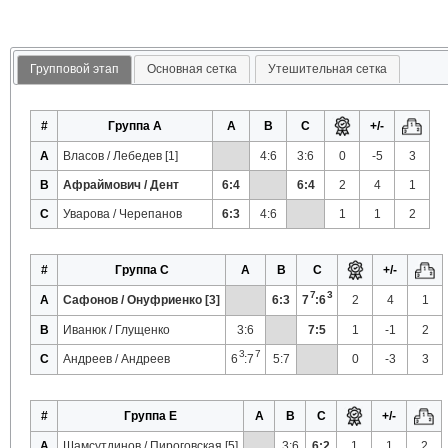
Групповой этап
Основная сетка
Утешительная сетка
#
Группа A
A
B
C
+/-
A
Власов / Лебедев [1]
4:6
3:6
0
-5
3
B
Афраймович / Дент
6:4
6:4
2
4
1
C
Уварова / Черепанов
6:3
4:6
1
1
2
#
Группа C
A
B
C
+/-
7
3
A
Сафонов / Онуфриенко [3]
6:3
7
:6
2
4
1
B
Иванюк / Глущенко
3:6
7:5
1
-1
2
3
7
C
Андреев / Андреев
6
:7
5:7
0
-3
3
#
Группа E
A
B
C
+/-
A
Шамсутдинов / Пироговская [5]
3:6
6:2
1
1
2