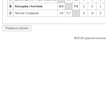
B
Кольцова / Антонов
6:3
7:5
2
5
1
C
Тептин / Семенов
2:6
5:7
0
-6
3
Раскрыть группы
©2026 Царскосельская