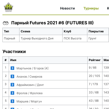
Новости
Турниры
K
Парный Futures 2021 #6 (FUTURES III)
Тип
Схема
Клуб
Покрытие
Парный
Турнир Выходного Дня
ПСК Высота
Грунт
Участники
#
Имя
Рейтинг
Ма
1
9 / 66
139
Мартынов / Егоров [4]
2
20 / 105
140
Ананов / Смирнов
3
7 / 179
137
Афраймович / Дент
4
33 / 68
143
Фролов / Фролова
5
43 / 88
140
Маршев / Моргун
6
26 / 30
136