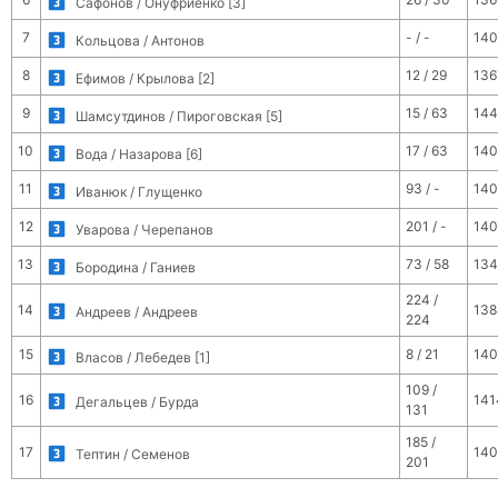
Сафонов / Онуфриенко [3]
7
- / -
140
Кольцова / Антонов
8
12 / 29
136
Ефимов / Крылова [2]
9
15 / 63
144
Шамсутдинов / Пироговская [5]
10
17 / 63
140
Вода / Назарова [6]
11
93 / -
140
Иванюк / Глущенко
12
201 / -
140
Уварова / Черепанов
13
73 / 58
134
Бородина / Ганиев
224 /
14
138
Андреев / Андреев
224
15
8 / 21
140
Власов / Лебедев [1]
109 /
16
141
Дегальцев / Бурда
131
185 /
17
140
Тептин / Семенов
201