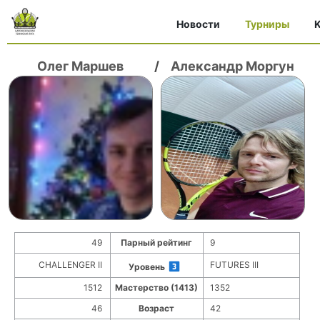
Новости
Турниры
K
Олег Маршев
/
Александр Моргун
49
Парный рейтинг
9
CHALLENGER II
FUTURES III
Уровень
1512
Мастерство (1413)
1352
46
Возраст
42