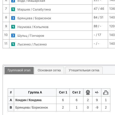
Вода / Машарская
7
47 / 46
136
Маршев / Салабутина
8
84 / 51
140
Брянцева / Борисенок
9
88 / -
120
Наумова / Копылков
10
- / 17
140
Шульц / Гончаров
11
- / -
140
Лысенко / Лысенко
Групповой этап
Основная сетка
Утешительная сетка
#
Группа A
Сет 1
Сет 2
+/-
A
Кондин / Кондина
6
6
2
9
1
B
Брянцева / Борисенок
2
1
0
-9
2