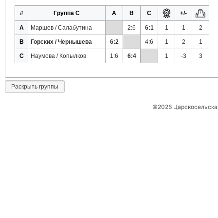
#
Группа C
A
B
C
+/-
A
Маршев / Салабутина
2:6
6:1
1
1
2
B
Горских / Чернышева
6:2
4:6
1
2
1
C
Наумова / Копылков
1:6
6:4
1
-3
3
Раскрыть группы
©2026 Царскосельская