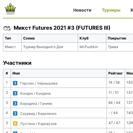
Новости
Турниры
K
Микст Futures 2021 #3 (FUTURES III)
Тип
Схема
Клуб
Покрытие
Микст
Турнир Выходного Дня
Mr.Pushkin
Трава
Участники
#
Имя
Рейтинг
Ма
1
74 / 58
140
Горских / Чернышева
2
11 / 51
137
Кондин / Кондина
3
84 / 44
137
Бородина / Ганиев
4
- / 44
140
Скурвид / Березенко
5
47 / 47
126
Лустина / Карнаухов
6
25 / -
140