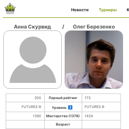
Новости
Турниры
K
Анна Скурвид
/
Олег Березенко
200
Парный рейтинг
173
FUTURES III
FUTURES III
Уровень
1360
Мастерство (1378)
1424
Возраст