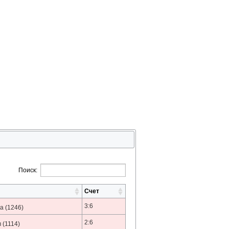
Поиск:
Счет
3:6
а
(1246)
2:6
в
(1114)