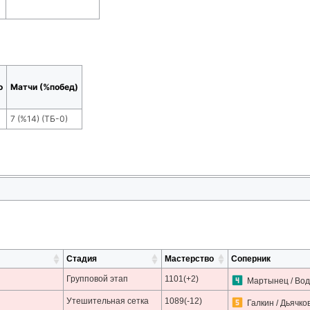
о
Матчи (%побед)
7
(
%14
) (ТБ-
0
)
Стадия
Мастерство
Соперник
Групповой этап
1101(+2)
Мартынец / Вод
Утешительная сетка
1089(-12)
Галкин / Дьячко