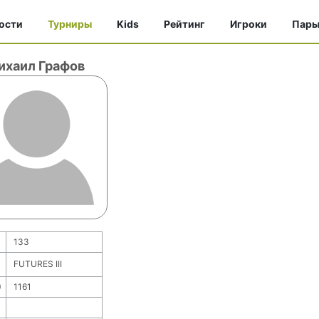
ости
Турниры
Kids
Рейтинг
Игроки
Пар
ихаил Графов
133
FUTURES III
)
1161