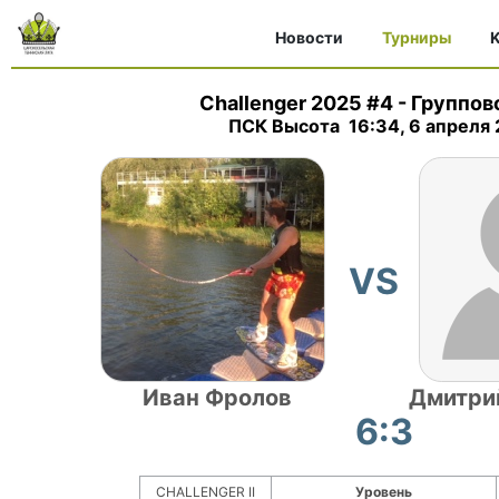
Новости
Турниры
K
Challenger 2025 #4
-
Группов
ПСК Высота 16:34, 6 апреля
VS
Иван Фролов
Дмитри
6:3
CHALLENGER II
Уровень