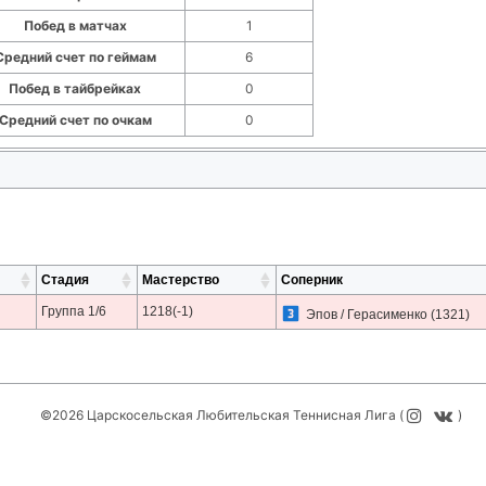
Побед в матчах
1
Средний счет по геймам
6
Побед в тайбрейках
0
Средний счет по очкам
0
Стадия
Мастерство
Соперник
Группа 1/6
1218(-1)
Эпов / Герасименко
(1321)
©2026 Царскосельская Любительская Теннисная Лига (
)