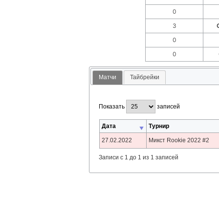
0
3
0
0
Матчи
Тайбрейки
Показать
записей
Дата
Турнир
27.02.2022
Микст Rookie 2022 #2
Записи с 1 до 1 из 1 записей