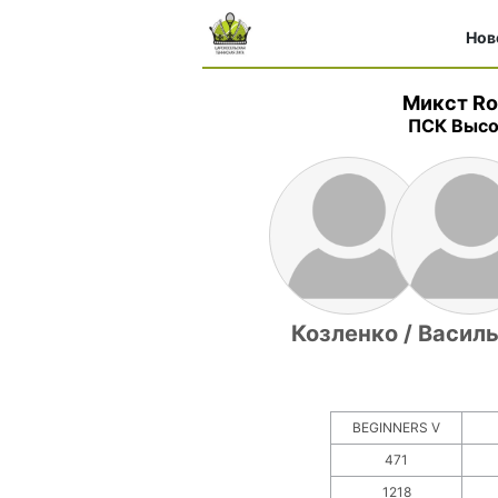
Нов
Микст Ro
ПСК Высо
Козленко / Васил
BEGINNERS V
471
1218