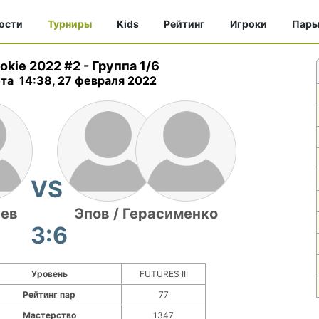
ости
Турниры
Kids
Рейтинг
Игроки
Пар
okie 2022 #2
-
Группа 1/6
та 14:38, 27 февраля 2022
VS
ьев
Эпов / Герасименко
3:6
Уровень
FUTURES III
Рейтинг пар
77
Мастерство
1347