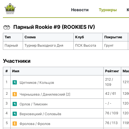
Новости
Турниры
K
Парный Rookie #9 (ROOKIES IV)
Тип
Схема
Клуб
Покрытие
Парный
Турнир Выходного Дня
ПСК Высота
Грунт
Участники
#
Имя
Рейтинг
Ма
212 /
1
121
Щетников / Кольцов
109
2
42 / 61
126
Чернышева / Данилевский [2]
3
- / -
120
Орлов / Тимохин
4
76 / 109
120
Верховецкий / Соловьёв
5
76 / 113
119
Фролова / Фролов