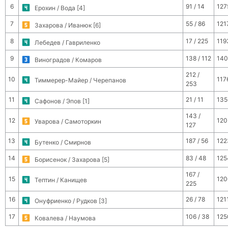
6
91 / 14
127
Ерохин / Вода [4]
7
55 / 86
121
Захарова / Иванюк [6]
8
17 / 225
119
Лебедев / Гавриленко
9
138 / 112
140
Виноградов / Комаров
212 /
10
117
Тиммерер-Майер / Черепанов
253
11
21 / 11
135
Сафонов / Эпов [1]
143 /
12
120
Уварова / Самоторкин
127
13
187 / 56
122
Бутенко / Смирнов
14
83 / 48
125
Борисенок / Захарова [5]
167 /
15
120
Тептин / Канищев
225
16
26 / 78
121
Онуфриенко / Рудков [3]
17
106 / 38
125
Ковалева / Наумова