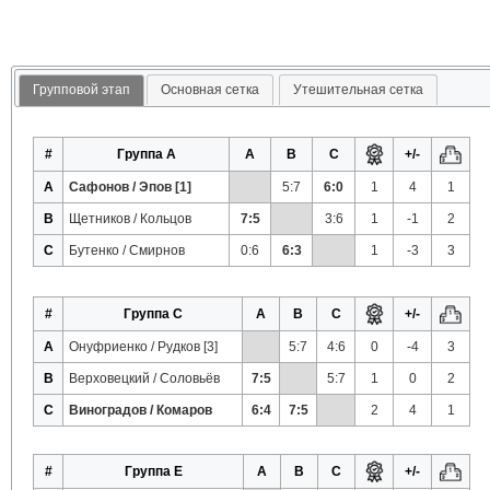
Групповой этап
Основная сетка
Утешительная сетка
#
Группа A
A
B
C
+/-
A
Сафонов / Эпов [1]
5:7
6:0
1
4
1
B
Щетников / Кольцов
7:5
3:6
1
-1
2
C
Бутенко / Смирнов
0:6
6:3
1
-3
3
#
Группа C
A
B
C
+/-
A
Онуфриенко / Рудков [3]
5:7
4:6
0
-4
3
B
Верховецкий / Соловьёв
7:5
5:7
1
0
2
C
Виноградов / Комаров
6:4
7:5
2
4
1
#
Группа E
A
B
C
+/-