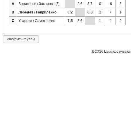
A
Борисенок / Захарова [5]
2:6
5:7
0
-6
3
B
Лебедев / Гавриленко
6:2
6:3
2
7
1
C
Уварова / Самоторкин
7:5
3:6
1
-1
2
Раскрыть группы
©2026 Царскосельская