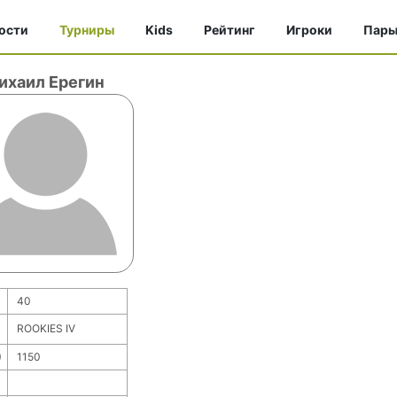
ости
Турниры
Kids
Рейтинг
Игроки
Пар
ихаил Ерегин
40
ROOKIES IV
)
1150