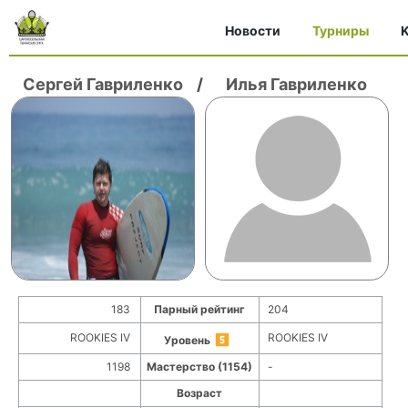
Новости
Турниры
K
Сергей Гавриленко
/
Илья Гавриленко
183
Парный рейтинг
204
ROOKIES IV
ROOKIES IV
Уровень
1198
Мастерство (1154)
-
Возраст