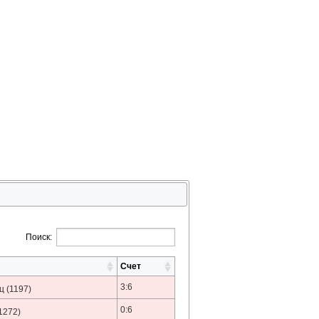
Поиск:
Счет
3:6
ц
(1197)
0:6
1272)