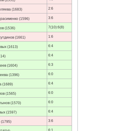
ров
(1551)
2:6
еляева
(1683)
3:6
ерасименко
(1596)
7(10):6(8)
ров
(1536)
1:6
сутдинов
(1661)
6:4
овых
(1613)
6:4
14)
6:3
кеев
(1604)
6:0
реева
(1396)
6:4
а
(1689)
6:0
лов
(1565)
6:0
тынов
(1570)
6:4
вых
(1597)
3:6
(1795)
6:1