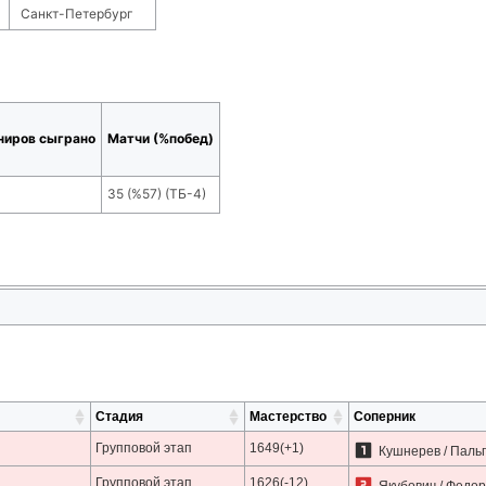
Санкт-Петербург
ниров сыграно
Матчи (%побед)
35
(
%57
) (ТБ-
4
)
Стадия
Мастерство
Соперник
Групповой этап
1649(+1)
Кушнерев / Паль
Групповой этап
1626(-12)