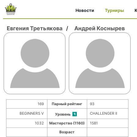
Новости
Турниры
K
Евгения Третьякова
/
Андрей Коснырев
169
Парный рейтинг
93
BEGINNERS V
CHALLENGER II
Уровень
1032
Мастерство (1160)
1581
Возраст