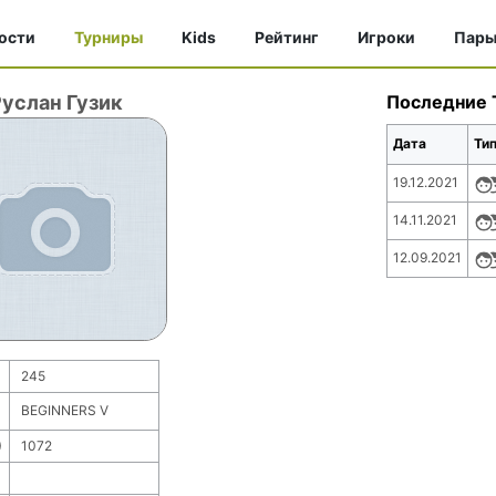
ости
Турниры
Kids
Рейтинг
Игроки
Пар
услан Гузик
Последние 
Дата
Ти
19.12.2021
14.11.2021
12.09.2021
245
BEGINNERS V
)
1072