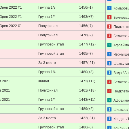
 Open 2022 #1
Группа 1/8
1456(-1)
Комаров 
 Open 2022 #1
Группа 1/4
1463(+7)
Беляева 
 Open 2022 #1
Полуфинал
1456(-7)
Подклетн
Полуфинал
1478(-2)
Беляева 
Групповой этап
1477(+12)
Афраймов
Групповой этап
1465(-7)
Чернышев
За 3 место
1457(-21)
Шамсутди
Группа 1/4
1480(+3)
Вода / А
s 2021
Финал
1472(+11)
Беляева 
s 2021
Полуфинал
1461(+18)
Подклетн
s 2021
Группа 1/4
1443(+11)
Афраймов
Групповой этап
1489(+2)
Шлыков /
За 3 место
1432(-31)
Кондин /
Групповой этап
1486(-3)
Кондин /