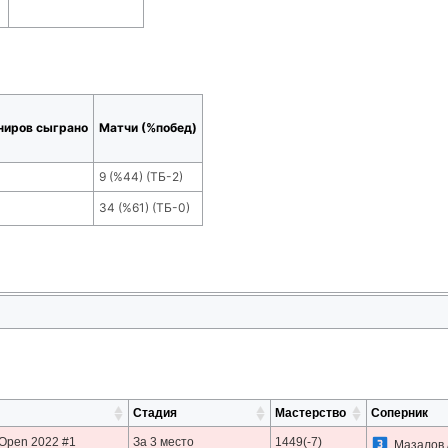
ниров сыграно
Матчи (%побед)
9
(
%44
) (ТБ-
2
)
34
(
%61
) (ТБ-
0
)
Стадия
Мастерство
Соперник
 Open 2022 #1
За 3 место
1449(-7)
Мазалов 