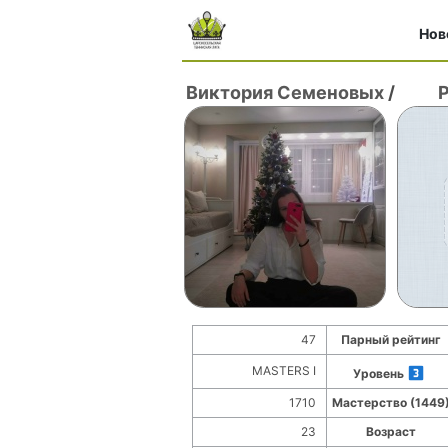
Нов
Виктория Семеновых
/
Р
47
Парный рейтинг
MASTERS I
Уровень
1710
Мастерство (1449
23
Возраст