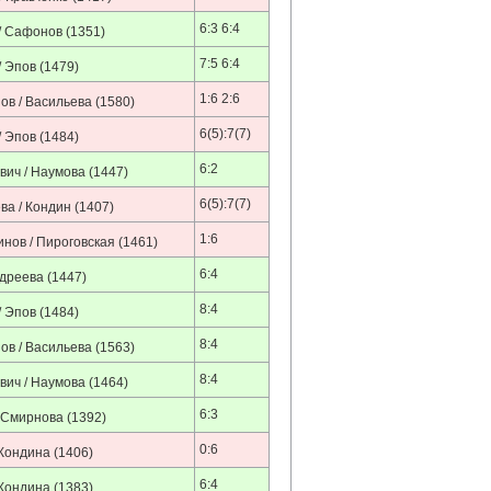
6:3 6:4
/ Сафонов
(1351)
7:5 6:4
/ Эпов
(1479)
1:6 2:6
ов / Васильева
(1580)
6(5):7(7)
/ Эпов
(1484)
6:2
ич / Наумова
(1447)
6(5):7(7)
а / Кондин
(1407)
1:6
нов / Пироговская
(1461)
6:4
ндреева
(1447)
8:4
/ Эпов
(1484)
8:4
ов / Васильева
(1563)
8:4
ич / Наумова
(1464)
6:3
 Смирнова
(1392)
0:6
 Кондина
(1406)
6:4
 Кондина
(1383)