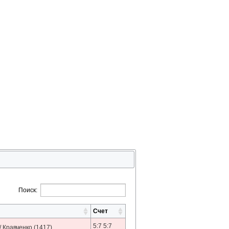
Поиск:
Счет
5:7 5:7
/ Кравченко
(1417)