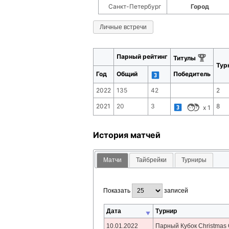
Санкт-Петербург
Город
Личные встречи
Парный рейтинг
Титулы
Тур
Год
Общий
Победитель
2022
135
42
2
2021
20
3
8
x
1
История матчей
Матчи
Тайбрейки
Турниры
Показать
записей
Дата
Турнир
10.01.2022
Парный Кубок Christmas