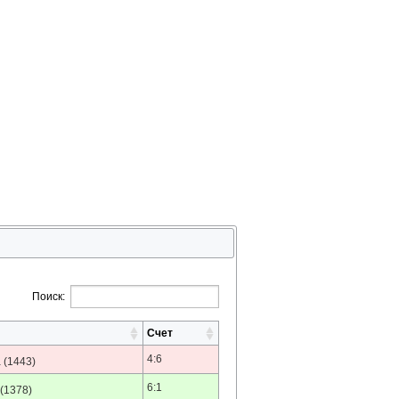
Поиск:
Счет
4:6
а
(1443)
6:1
(1378)