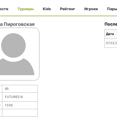
ости
Турниры
Kids
Рейтинг
Игроки
Пар
а Пироговская
Посл
Дата
07.02.
85
FUTURES III
)
1336