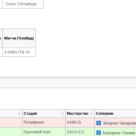
Санкт-Петербург
о
Матчи (%побед)
5
(
%80
) (ТБ-
0
)
Стадия
Мастерство
Соперник
Полуфинал
1436(-5)
Захаров / Захаров
Групповой этап
1417(+17)
Бородина / Ганиев